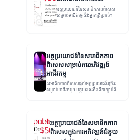
អត្ថប្រយោជន៍នៃសមាជិកភាពពិសេស
សម្រាប់អាជីវកម្ម និងអ្នកប្រើប្រាស់។
អត្ថប្រយោជន៍នៃសមាជិកភាព
ពិសេសសម្រាប់ការអភិវឌ្ឍន៍
អាជីវកម្ម
សមាជិកភាពពិសេសផ្តល់អត្ថប្រយោជន៍ច្រើន
សម្រាប់អាជីវកម្ម។ អត្ថបទនេះនឹងពិភាក្សាអំពី
អត្ថប្រយោជន៍និងវិធីប្រើប្រាស់វាដើម្បីជួយ
អភិវឌ្ឍន៍អាជីវកម្មរបស់អ្នក។
អត្ថប្រយោជន៍នៃសមាជិកភាព
ពិសេសក្នុងការអភិវឌ្ឍន៍ជំនួយ