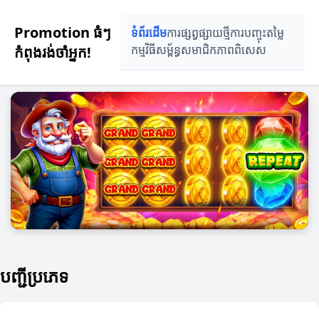
Promotion ធំៗ
ទំព័រដើម
ការផ្សព្វផ្សាយថ្មី
ការបញ្ចុះតម្លៃ
កំពុងរង់ចាំអ្នក!
កម្មវិធីសម្ព័ន្ធ
សមាជិកភាពពិសេស
បញ្ជីប្រភេទ