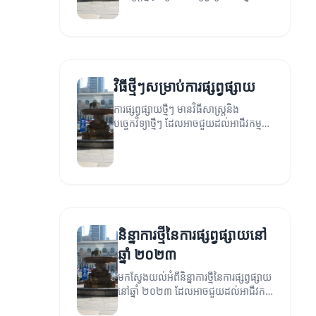
សម័យឌីជីថល។
វិធីថ្មីៗសម្រាប់ការផ្សព្វផ្សាយ
ការផ្សព្វផ្សាយថ្មីៗ មានវិធីសាស្ត្រនិង
បច្ចេកវិទ្យាថ្មីៗ ដែលអាចជួយដល់អាជីវកម្ម
ក្នុងការចាប់អារម្មណ៍ពីអតិថិជន។
និន្នាការថ្មីនៃការផ្សព្វផ្សាយនៅ
ឆ្នាំ ២០២៣
មកស្វែងយល់អំពីនិន្នាការថ្មីនៃការផ្សព្វផ្សាយ
នៅឆ្នាំ ២០២៣ ដែលអាចជួយដល់អាជីវកម្ម
របស់អ្នក។