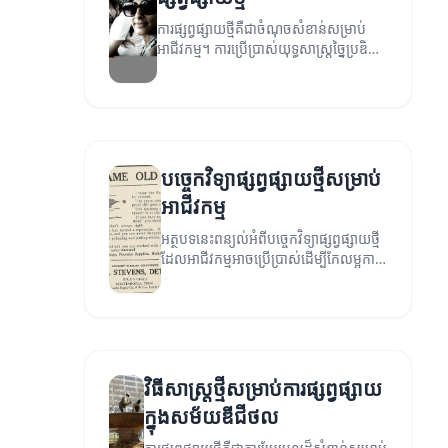
ការផ្សព្វផ្សាយថ្មីគឺជាចំណុចសំខាន់សម្រាប់
អាជីវកម្ម។ ការប្រើប្រាស់យុទ្ធសាស្ត្រច្នៃប្រឌិត
អាចធ្វើឱ្យអ្នកឈ្នះការប្រកួតប្រជែង។
បច្ចេកវិទ្យាផ្សព្វផ្សាយថ្មីសម្រាប់
អាជីវកម្ម
អត្ថបទនេះពន្យល់អំពីបច្ចេកវិទ្យាផ្សព្វផ្សាយថ្មី
ដែលអាជីវកម្មអាចប្រើប្រាស់ដើម្បីកែលម្អការ
ផ្សព្វផ្សាយរបស់ពួកគេ។
វិធីសាស្ត្រថ្មីសម្រាប់ការផ្សព្វផ្សាយ
ក្នុងសម័យឌីជីថល