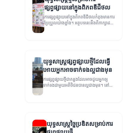
ផ្សព្វផ្សាយនៅក្នុងពិភពឌីជីថល
ការផ្សព្វផ្សាយនៅក្នុងពិភពឌីជីថលកំពុងមានការ
ប្រែប្រួលយ៉ាងខ្លាំង។ អត្ថបទនេះនឹងពិភាក្សាដល់
យុទ្ធសាស្ត្រថ្មីៗសម្រាប់ការផ្សព្វផ្សាយនៅក្នុង
ពិភពឌីជីថល។
យុទ្ធសាស្ត្រផ្សព្វផ្សាយថ្មីដែលធ្វើ
អោយអ្នកអាចទាក់ទងល្អជាងមុន
ការផ្សព្វផ្សាយថ្មីជាគន្លងដែលអាចជួយអ្នកឲ្យ
ទាក់ទងជាមួយអតិថិជនបានល្អជាងមុន។ នៅក្នុង
អត្ថបទនេះយើងនឹងពិភាក្សាអំពីយុទ្ធសាស្ត្រនិង
បច្ចេកវិទ្យាថ្មីៗក្នុងការផ្សព្វផ្សាយ។
យុទ្ធសាស្ត្រច្នៃប្រឌិតសម្រាប់ការ
ផ្សព្វផ្សាយថ្មី