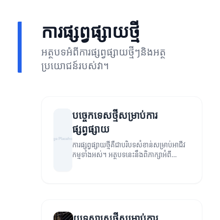
ការផ្សព្វផ្សាយថ្មី
អត្ថបទអំពីការផ្សព្វផ្សាយថ្មីៗនិងអត្ថ
ប្រយោជន៍របស់វា។
បច្ចេកទេសថ្មីសម្រាប់ការ
ផ្សព្វផ្សាយ
ការផ្សព្វផ្សាយថ្មីគឺជាបរិបទសំខាន់សម្រាប់អាជីវ
កម្មទាំងអស់។ អត្ថបទនេះនឹងពិភាក្សាអំពី
បច្ចេកទេសថ្មីៗដែលអាចជួយដល់អាជីវកម្មក្នុង
ការផ្សព្វផ្សាយបានល្អប្រសើរ។
យុទ្ធសាស្ត្រថ្មីសម្រាប់ការ