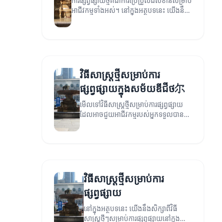
ការផ្សព្វផ្សាយថ្មីគឺជាការប្រែប្រួលដ៏សំខាន់សម្រាប់
អាជីវកម្មទាំងអស់។ នៅក្នុងអត្ថបទនេះ យើងនឹង
ពិភាក្សាពីវិធីសាស្ត្រថ្មីៗ និងបច្ចេកវិទ្យាថ្មី ដែល
អាចជួយដល់ការផ្សព្វផ្សាយជោគជ័យ។
វិធីសាស្ត្រថ្មីសម្រាប់ការ
ផ្សព្វផ្សាយក្នុងសម័យឌីជីថ尔
មើលទៅវិធីសាស្ត្រថ្មីសម្រាប់ការផ្សព្វផ្សាយ
ដែលអាចជួយអាជីវកម្មរបស់អ្នកទទួលបាន
ការទាក់ទាញច្រើនជាងមុន។
វិធីសាស្ត្រថ្មីសម្រាប់ការ
ផ្សព្វផ្សាយ
នៅក្នុងអត្ថបទនេះ យើងនឹងសិក្សាពីវិធី
សាស្ត្រថ្មីៗសម្រាប់ការផ្សព្វផ្សាយនៅក្នុង