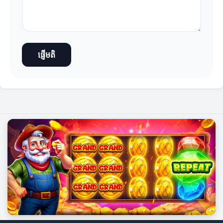
ផ្ញើមតិ