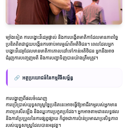
ម្យ៉ាងទៀត ការបង្ហោះវីដេអូផ្ទាល់ និងការបង្កើតមាតិកាដែលមានភាពច្នៃ
ប្រឌិតពិតជាជួយបង្កើនការចាប់អារម្មណ៍ពីអតិថិជន។ ពេលដែលអ្នក
បង្ហោះវីដេអូដែលមានមាតិកាគោលដៅទៅកាន់អតិថិជន អ្នកនឹងអាច
ជំរុញការបញ្ចេញមតិ និងការបញ្ជាទិញបានយ៉ាងត្រឹមត្រូវ។
🔗
អត្ថប្រយោជន៍នៃកម្មវិធីសម្ព័ន្ធ
ការបង្ហាញពីផលចំណេញ
ការប្រើប្រាស់យុទ្ធសាស្ត្រច្នៃប្រឌិតនេះអាចធ្វើឱ្យអាជីវកម្មរបស់អ្នកមាន
ភាពប្រសើរឡើង និងឈ្នះការប្រកួតប្រជែង។ អ្នកអាចតាមដានលទ្ធផល
និងការប្រែប្រួលនៃការផ្សព្វផ្សាយ ក៏ដូចជាការប៉ាន់ប្រមាណប្រសិទ្ធភាព
របស់យុទ្ធសាស្ត្រដែលបានអនុវត្ត។