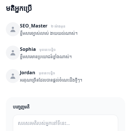
មតិអ្នកប្រើ
SEO_Master
២ ម៉ោងមុន
ខ្លឹមសារច្បាស់លាស់ ងាយយល់ណាស់។
Sophia
មុននេះបន្តិច
ខ្លឹមសារមានប្រយោជន៍ខ្លាំងណាស់។
Jordan
មុននេះបន្តិច
អរគុណច្រើនដែលបានផ្តល់ចំណេះដឹងថ្មីៗ។
បញ្ចេញមតិ