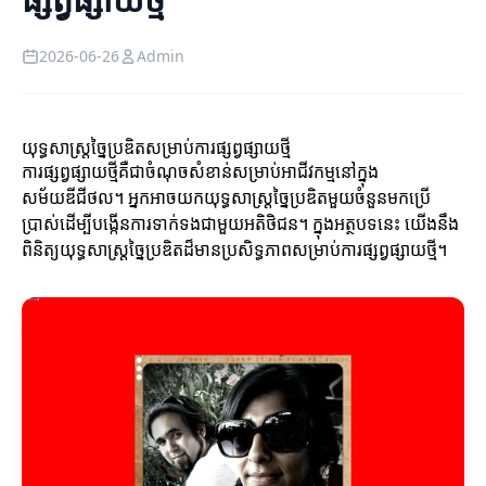
2026-06-26
Admin
យុទ្ធសាស្ត្រច្នៃប្រឌិតសម្រាប់ការផ្សព្វផ្សាយថ្មី
ការផ្សព្វផ្សាយថ្មីគឺជាចំណុចសំខាន់សម្រាប់អាជីវកម្មនៅក្នុង
សម័យឌីជីថល។ អ្នកអាចយកយុទ្ធសាស្ត្រច្នៃប្រឌិតមួយចំនួនមកប្រើ
ប្រាស់ដើម្បីបង្កើនការទាក់ទងជាមួយអតិថិជន។ ក្នុងអត្ថបទនេះ យើងនឹង
ពិនិត្យយុទ្ធសាស្ត្រច្នៃប្រឌិតដ៏មានប្រសិទ្ធភាពសម្រាប់ការផ្សព្វផ្សាយថ្មី។