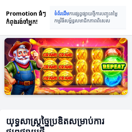
Promotion ធំៗ
ទំព័រដើម
ការផ្សព្វផ្សាយថ្មី
ការបញ្ចុះតម្លៃ
កំពុងរង់ចាំអ្នក!
កម្មវិធីសម្ព័ន្ធ
សមាជិកភាពពិសេស
យុទ្ធសាស្ត្រច្នៃប្រឌិតសម្រាប់ការ
ផ្សព្វផ្សាយថ្មី