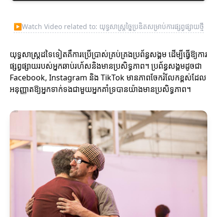
▶
Watch Video related to: យុទ្ធសាស្ត្រច្នៃប្រឌិតសម្រាប់ការផ្សព្វផ្សាយថ្មី
យុទ្ធសាស្ត្រដទៃទៀតគឺការប្រើប្រាស់គ្រប់គ្រងប្រព័ន្ធសង្គម ដើម្បីធ្វើឱ្យការ
ផ្សព្វផ្សាយរបស់អ្នកឆាប់រហ័សនិងមានប្រសិទ្ធភាព។ ប្រព័ន្ធសង្គមដូចជា
Facebook, Instagram និង TikTok មានភាពចែករំលែកខ្ពស់ដែល
អនុញ្ញាតឱ្យអ្នកទាក់ទងជាមួយអ្នកគាំទ្របានយ៉ាងមានប្រសិទ្ធភាព។