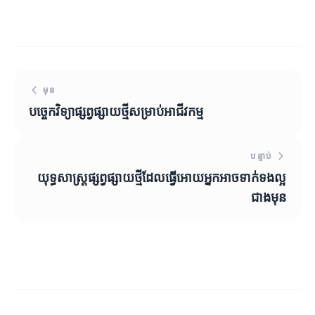
មុន
បច្ចេកវិទ្យាផ្សព្វផ្សាយថ្មីសម្រាប់អាជីវកម្ម
បន្ទាប់
យុទ្ធសាស្ត្រផ្សព្វផ្សាយថ្មីដែលធ្វើអោយអ្នកអាចទាក់ទងល្អ
ជាងមុន