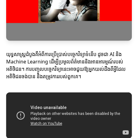
យុទ្ធសាស្ត្រដំបូងគឺអំពីការប្រើប្រាស់បច្ចេកវិទ្យាទំនើប ដូចជា AI និង
Machine Learning ដើម្បីប្រមូលព័ត៌មាននិងអានអារម្មណ៍របស់
អតិថិជន។ ការបញ្ចូលបច្ចេកវិទ្យានេះអាចជួយឱ្យអ្នកយល់ដឹងពីអ្វីដែល
អតិថិជនចង់បាន និងតម្រូវការរបស់ពួកគេ។