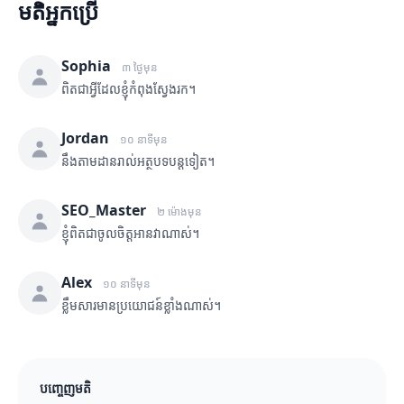
មតិអ្នកប្រើ
Sophia
៣ ថ្ងៃមុន
ពិតជាអ្វីដែលខ្ញុំកំពុងស្វែងរក។
Jordan
១០ នាទីមុន
នឹងតាមដានរាល់អត្ថបទបន្តទៀត។
SEO_Master
២ ម៉ោងមុន
ខ្ញុំពិតជាចូលចិត្តអានវាណាស់។
Alex
១០ នាទីមុន
ខ្លឹមសារមានប្រយោជន៍ខ្លាំងណាស់។
បញ្ចេញមតិ