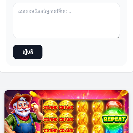
ផ្ញើមតិ