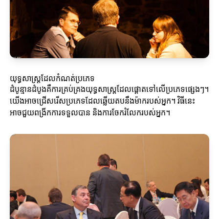
យុទ្ធសាស្ត្រដែលកំណត់ប្រភេទ
ដំបូន្មានដំបូងគឺការគ្រប់គ្រងយុទ្ធសាស្ត្រដែលផ្ដោតទៅលើប្រភេទផ្សេងៗ។
យើងអាចជ្រើសរើសប្រភេទដែលឆ្លើយតបនឹងម៉ាករបស់អ្នក។ វិធីនេះ
អាចជួយពង្រីកការទទួលបាន និងការចែករំលែករបស់អ្នក។