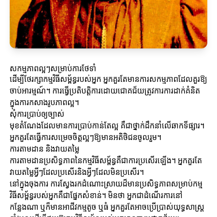
សកម្មភាពល្អៗសម្រាប់ការថែទាំ
ដើម្បីថែរក្សាកម្មវិធីសម្ព័ន្ធរបស់អ្នក អ្នកគួរតែមានការសកម្មភាពដែលគួរឱ្យ
ចាប់អារម្មណ៍។ ការធ្វើប្រតិបត្តិការដោយជោគជ័យត្រូវការការដាក់គំនិត
ក្នុងការកសាងរូបភាពល្អ។
សុំការប្រាប់ឲ្យច្បាស់
មុខតំណែងដែលមានការប្រាប់កាន់តែល្អ គឺជាថ្នាក់ដឹកនាំលើឆាកទីផ្សារ។
អ្នកគួរតែធ្វើការសម្រេចចិត្តល្អៗឱ្យមានអតិថិជនចូលរួម។
ការតាមដាន និងវាយតម្លៃ
ការតាមដានប្រសិទ្ធភាពនៃកម្មវិធីសម្ព័ន្ធគឺជាការប្រសើរឡើង។ អ្នកគួរតែ
វាយតម្លៃអ្វីៗដែលប្រសើរនិងអ្វីៗដែលមិនប្រសើរ។
នៅក្នុងចុងការ ការស្វែងរកដំណោះស្រាយដ៏មានប្រសិទ្ធភាពសម្រាប់កម្ម
វិធីសម្ព័ន្ធរបស់អ្នកគឺជាផ្នែកសំខាន់។ មិនថា អ្នកជា​ដំណើរការនៅ
កន្លែងណា ឬក៏មានអាជីវកម្មតូច ឬធំ អ្នកគួរតែអាចប្រើប្រាស់យុទ្ធសាស្ត្រ