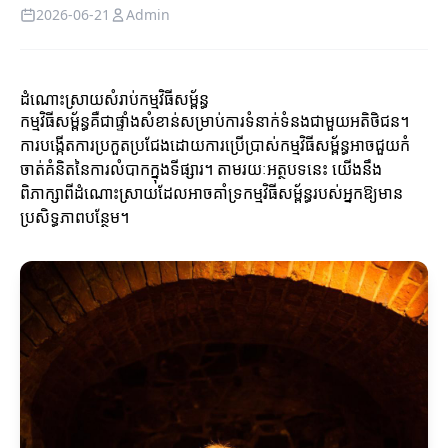
2026-06-21
Admin
ដំណោះស្រាយសំរាប់កម្មវិធីសម្ព័ន្ធ
កម្មវិធីសម្ព័ន្ធគឺជាផ្ទាំងសំខាន់សម្រាប់ការទំនាក់ទំនងជាមួយអតិថិជន។
ការបង្កើតការប្រកួតប្រជែងដោយការប្រើប្រាស់កម្មវិធីសម្ព័ន្ធអាចជួយកំ
ចាត់គំនិតនៃការលំបាកក្នុងទីផ្សារ។ តាមរយៈអត្ថបទនេះ យើងនឹង
ពិភាក្សាពីដំណោះស្រាយដែលអាចគាំទ្រកម្មវិធីសម្ព័ន្ធរបស់អ្នកឱ្យមាន
ប្រសិទ្ធភាពបន្ថែម។