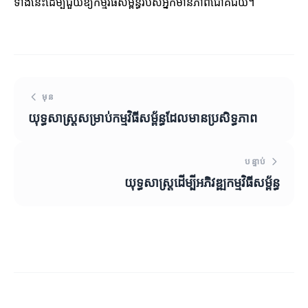
ទាំងនេះដើម្បីជួយឱ្យកម្មវិធីសម្ព័ន្ធរបស់អ្នកមានភាពជោគជ័យ។
មុន
យុទ្ធសាស្ត្រសម្រាប់កម្មវិធីសម្ព័ន្ធដែលមានប្រសិទ្ធភាព
បន្ទាប់
យុទ្ធសាស្ត្រដើម្បីអភិវឌ្ឍកម្មវិធីសម្ព័ន្ធ