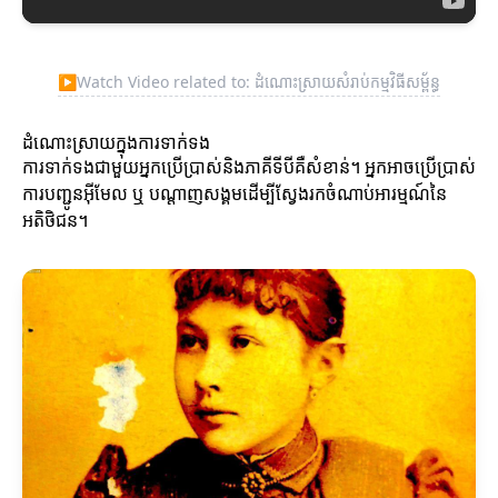
▶
Watch Video related to: ដំណោះស្រាយសំរាប់កម្មវិធីសម្ព័ន្ធ
ដំណោះស្រាយក្នុងការទាក់ទង
ការទាក់ទងជាមួយអ្នកប្រើប្រាស់និងភាគីទីបីគឺសំខាន់។ អ្នកអាចប្រើប្រាស់
ការបញ្ជូនអ៊ីមែល ឬ បណ្ដាញសង្គមដើម្បីស្វែងរកចំណាប់អារម្មណ៍នៃ
អតិថិជន។