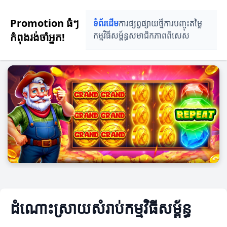
Promotion ធំៗ
ទំព័រដើម
ការផ្សព្វផ្សាយថ្មី
ការបញ្ចុះតម្លៃ
កំពុងរង់ចាំអ្នក!
កម្មវិធីសម្ព័ន្ធ
សមាជិកភាពពិសេស
ដំណោះស្រាយសំរាប់កម្មវិធីសម្ព័ន្ធ