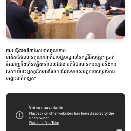
ការបង្កើតមាតិកាដែលមានគុណភាព
មាតិកាដែលមានគុណភាពគឺជាមជ្ឈមណ្ឌលនៃកម្មវិធីសម្ព័ន្ធ។ ប្រាក់
ចំណេញនឹងកើនឡើងនៅពេលដែល អតិថិជនមានការតភ្ជាប់នឹងការ
លក់។ ពីនេះ អ្នកគួរតែមានផែនការដែលមានសមត្ថភាពសម្រាប់ការ
បង្ហោះមាតិកាអ្នក។