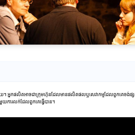
្វផ្សាយ។ អ្នកផលិតអាចជាក្រុមហ៊ុនដែលមានផលិតផលឬសេវាកម្មដែលពួកគេចង់ផ្សព្
ាមួយការលក់ដែលពួកគេធ្វើបាន។