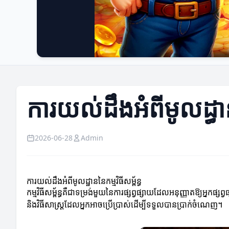
ការយល់ដឹងអំពីមូលដ្ធានន
2026-06-28
Admin
ការយល់ដឹងអំពីមូលដ្ឋាននៃកម្មវិធីសម្ព័ន្ធ
កម្មវិធីសម្ព័ន្ធគឺជាទម្រង់មួយនៃការផ្សព្វផ្សាយដែលអនុញ្ញាតឱ្យអ្ន
និងវិធីសាស្ត្រដែលអ្នកអាចប្រើប្រាស់ដើម្បីទទួលបានប្រាក់ចំណេញ។