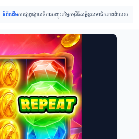
ទំព័រដើម
ការផ្សព្វផ្សាយថ្មី
ការបញ្ចុះតម្លៃ
កម្មវិធីសម្ព័ន្ធ
សមាជិកភាពពិសេស