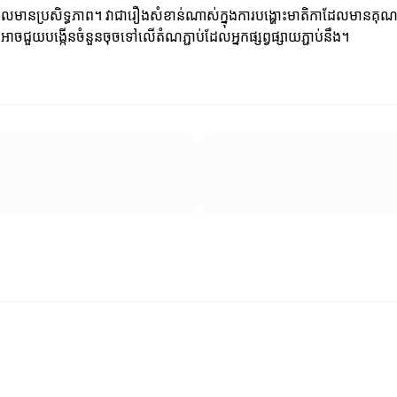
ធសាស្ត្រដែលមានប្រសិទ្ធភាព។ វាជារឿងសំខាន់ណាស់ក្នុងការបង្ហោះមាតិកាដែលមានគុ
ាចជួយបង្កើនចំនួនចុចទៅលើតំណភ្ជាប់ដែលអ្នកផ្សព្វផ្សាយភ្ជាប់នឹង។