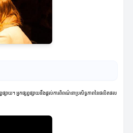
វផ្សាយ។ អ្នកផ្សព្វផ្សាយនឹងផ្តល់ការពិពណ៌នាប្រសិទ្ធភាពនៃផលិតផល