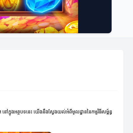
នៅក្នុងអត្ថបទនេះ យើងនឹងស្វែងយល់អំពីមូលដ្ឋាននៃកម្មវិធីសម្ព័ន្ធ