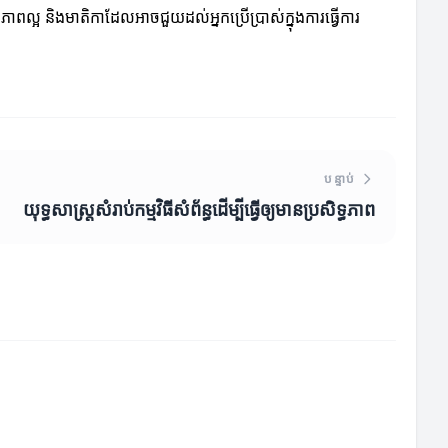
ណភាពល្អ និងមាតិកាដែលអាចជួយដល់អ្នកប្រើប្រាស់ក្នុងការធ្វើការ
បន្ទាប់
យុទ្ធសាស្ត្រសំរាប់កម្មវិធីសំព័ន្ធដើម្បីធ្វើឲ្យមានប្រសិទ្ធភាព