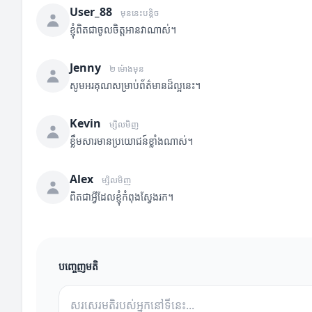
User_88
មុននេះបន្តិច
ខ្ញុំពិតជាចូលចិត្តអានវាណាស់។
Jenny
២ ម៉ោងមុន
សូមអរគុណសម្រាប់ព័ត៌មានដ៏ល្អនេះ។
Kevin
ម្សិលមិញ
ខ្លឹមសារមានប្រយោជន៍ខ្លាំងណាស់។
Alex
ម្សិលមិញ
ពិតជាអ្វីដែលខ្ញុំកំពុងស្វែងរក។
បញ្ចេញមតិ