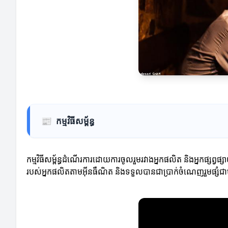
📰
កម្មវិធីសម្ព័ន្ធ
កម្មវិធីសម្ព័ន្ធដំណើរការដោយការចូលរួមរវាងអ្នកផលិត និងអ្នកផ្សព
របស់អ្នកផលិតតាមអ៊ីនធឺណិត និងទទួលបានជាប្រាក់ចំណេញរួមផ្សំជ