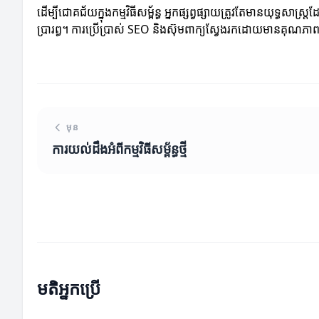
ដើម្បីជោគជ័យក្នុងកម្មវិធីសម្ព័ន្ធ អ្នកផ្សព្វផ្សាយត្រូវតែមានយុទ្
ប្រារព្ធ។ ការប្រើប្រាស់ SEO និងស៊ុមពាក្យស្វែងរកដោយមានគុណភាពអ
មុន
ការយល់ដឹងអំពីកម្មវិធីសម្ព័ន្ធថ្មី
មតិអ្នកប្រើ