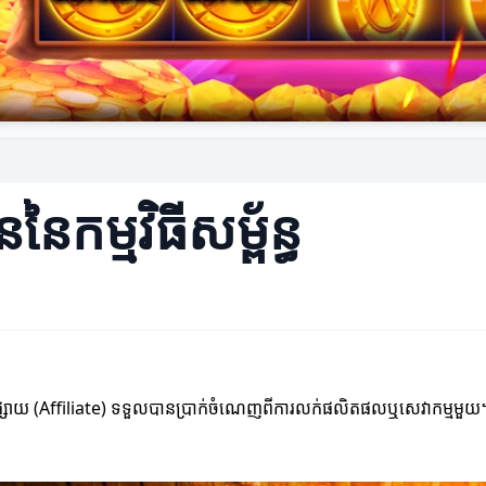
ៃកម្មវិធីសម្ព័ន្ធ
កផ្សព្វផ្សាយ (Affiliate) ទទួលបានប្រាក់ចំណេញពីការលក់ផលិតផលឬសេវាកម្មមួយ។ 