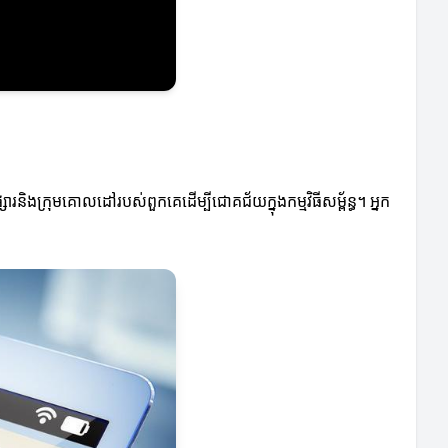
និងក្រុមគោលដៅរបស់ពួកគេដើម្បីជោគជ័យក្នុងកម្មវិធីសម្ព័ន្ធ។ អ្នក