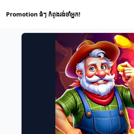
Promotion ធំៗ កំពុងរង់ចាំអ្នក!