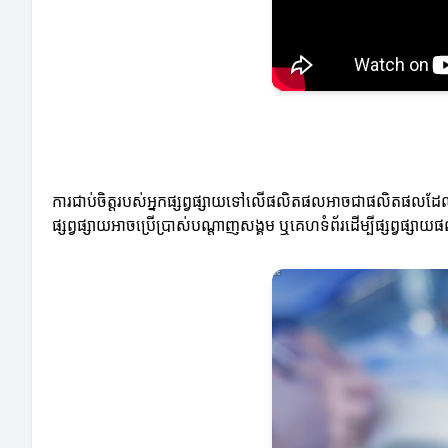
ការជាប់ចិត្តរបស់អ្នកផ្សព្វផ្សាយទៅលើផលិតផលអាចជាផលិតផលដែលពួកគេគ
ផ្សព្វផ្សាយអាចប្រើប្រាស់បណ្តាញសង្គម ឬគេហទំព័រដើម្បីផ្សព្វផ្