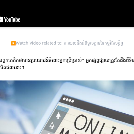
▶
Watch Video related to: ការយល់ដឹងអំពីមូលដ្ធាននៃកម្មវិធីសម្ព័ន្ធ
ិតថាមានប្រយោជន៍ចំពោះអ្នកប្រើប្រាស់។ អ្នកផ្សព្វផ្សាយត្រូវតែដឹងពីទីផ្សារ
សាយផលិតផលនោះ។